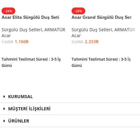
-28%
-28%
Acar Elita Sürgülü Duş Seti
Acar Grand Sürgülü Duş Set
Sürgülü Duş Setleri
,
ARMATÜR
Sürgülü Duş Setleri
,
ARMATÜR
Acar
Acar
1.166
₺
2.333
₺
1.620
₺
3.240
₺
SEPETE EKLE
SEPETE EKLE
Tahmini Teslimat Süresi : 3-5 İş
Tahmini Teslimat Süresi : 3-5 İş
Günü
Günü
KURUMSAL
MÜŞTERİ İLİŞKİLERİ
ÜRÜNLER