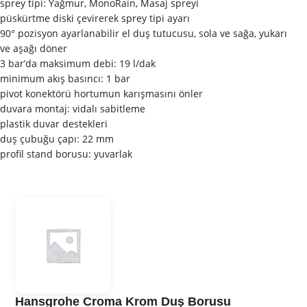
sprey tipi: Yağmur, MonoRain, Masaj spreyi
püskürtme diski çevirerek sprey tipi ayarı
90° pozisyon ayarlanabilir el duş tutucusu, sola ve sağa, yukarı
ve aşağı döner
3 bar’da maksimum debi: 19 l/dak
minimum akış basıncı: 1 bar
pivot konektörü hortumun karışmasını önler
duvara montaj: vidalı sabitleme
plastik duvar destekleri
duş çubuğu çapı: 22 mm
profil stand borusu: yuvarlak
Hansgrohe Croma Krom Duş Borusu