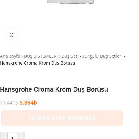
Büyütmek için tıklayın
Ana sayfa
›
DUŞ SİSTEMLERİ
›
Duş Seti
›
Sürgülü Duş Setleri
›
Hansgrohe Croma Krom Duş Borusu
Hansgrohe Croma Krom Duş Borusu
6.864
₺
11.441
₺
-
+