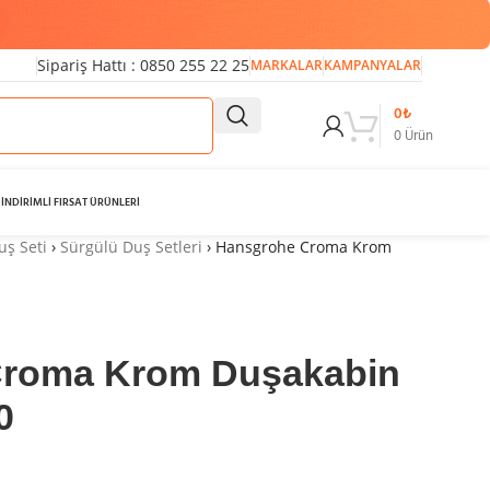
Sipariş Hattı : 0850 255 22 25
MARKALAR
KAMPANYALAR
0
₺
0
Ürün
İNDİRİMLİ FIRSAT ÜRÜNLERİ
uş Seti
›
Sürgülü Duş Setleri
›
Hansgrohe Croma Krom
Croma Krom Duşakabin
0