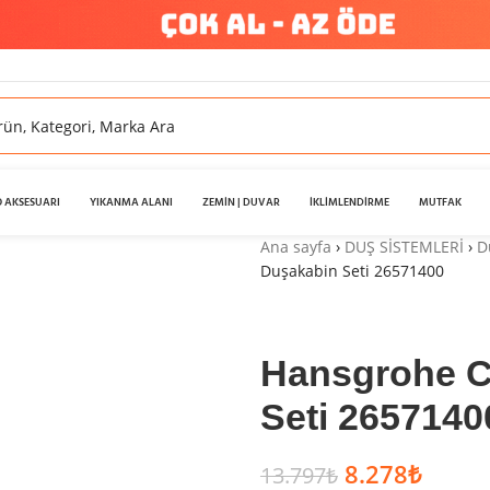
 AKSESUARI
YIKANMA ALANI
ZEMİN | DUVAR
İKLİMLENDİRME
MUTFAK
Ana sayfa
›
DUŞ SİSTEMLERİ
›
D
Duşakabin Seti 26571400
Hansgrohe 
Seti 2657140
8.278
₺
13.797
₺