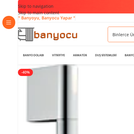
Skip to navigation
Skip to main content
" Banyoyu, Banyocu Yapar "
BANYO DOLABI
VİTRİFİYE
ARMATÜR
DUŞ SİSTEMLERİ
BANYO
-40%