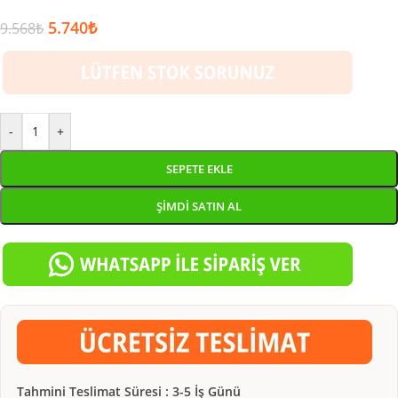
5.740
₺
9.568
₺
-
+
SEPETE EKLE
ŞIMDI SATIN AL
Tahmini Teslimat Süresi : 3-5 İş Günü