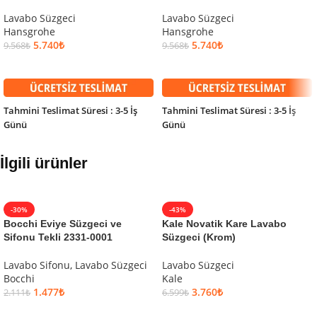
Lavabo Süzgeci
Lavabo Süzgeci
Hansgrohe
Hansgrohe
5.740
₺
5.740
₺
9.568
₺
9.568
₺
SEPETE EKLE
SEPETE EKLE
Tahmini Teslimat Süresi : 3-5 İş
Tahmini Teslimat Süresi : 3-5 İş
Günü
Günü
İlgili ürünler
-30%
-43%
Bocchi Eviye Süzgeci ve
Kale Novatik Kare Lavabo
Sifonu Tekli 2331-0001
Süzgeci (Krom)
Lavabo Sifonu
,
Lavabo Süzgeci
Lavabo Süzgeci
Bocchi
Kale
1.477
₺
3.760
₺
2.111
₺
6.599
₺
SEPETE EKLE
SEPETE EKLE