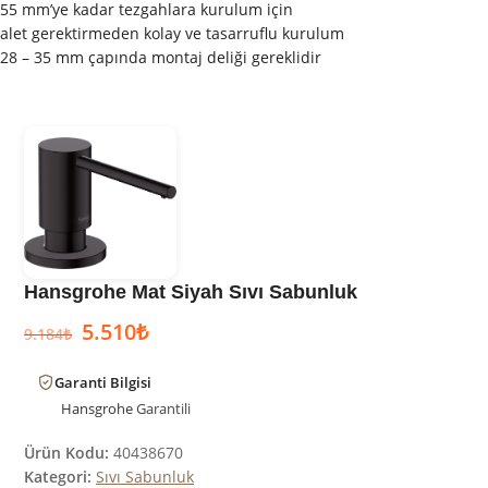
55 mm’ye kadar tezgahlara kurulum için
alet gerektirmeden kolay ve tasarruflu kurulum
28 – 35 mm çapında montaj deliği gereklidir
Hansgrohe Mat Siyah Sıvı Sabunluk
5.510
₺
9.184
₺
Garanti Bilgisi
Hansgrohe
Garantili
Ürün Kodu:
40438670
Kategori:
Sıvı Sabunluk