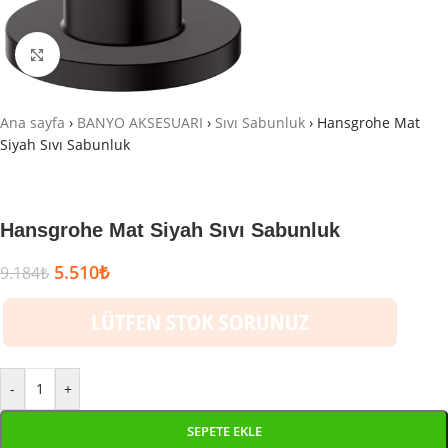
Büyütmek için tıklayın
Ana sayfa
›
BANYO AKSESUARI
›
Sıvı Sabunluk
›
Hansgrohe Mat
Siyah Sıvı Sabunluk
Hansgrohe Mat Siyah Sıvı Sabunluk
5.510
₺
9.184
₺
-
+
SEPETE EKLE