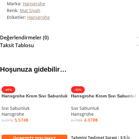
Marka:
Hansgrohe
Renk:
Mat Siyah
Etiketler:
Hansgrohe
Değerlendirmeler (0)
Taksit Tablosu
Hoşunuza gidebilir…
-40%
-40%
Hansgrohe Krom Sıvı Sabunluk
Hansgrohe Krom Sıvı Sabunluk
Sıvı Sabunluk
Sıvı Sabunluk
Hansgrohe
Hansgrohe
5.574
₺
4.078
₺
9.291
₺
6.798
₺
SEPETE EKLE
SEPETE EKLE
Tahmini Teslimat Süresi : 3-5 İş