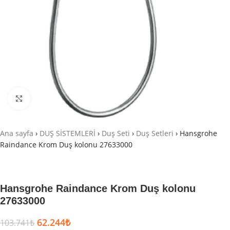
Büyütmek için tıklayın
Ana sayfa
›
DUŞ SİSTEMLERİ
›
Duş Seti
›
Duş Setleri
›
Hansgrohe
Raindance Krom Duş kolonu 27633000
Hansgrohe Raindance Krom Duş kolonu
27633000
62.244
₺
103.741
₺