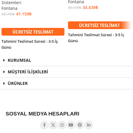
Fontana
Sistemleri
34.438
₺
49.199
₺
Fontana
41.158
₺
58.799
₺
SEPETE EKLE
DEVAMINI OKU
Tahmini Teslimat Süresi : 3-5 İş
Günü
Tahmini Teslimat Süresi : 3-5 İş
Günü
KURUMSAL
MÜŞTERİ İLİŞKİLERİ
ÜRÜNLER
SOSYAL MEDYA HESAPLARI