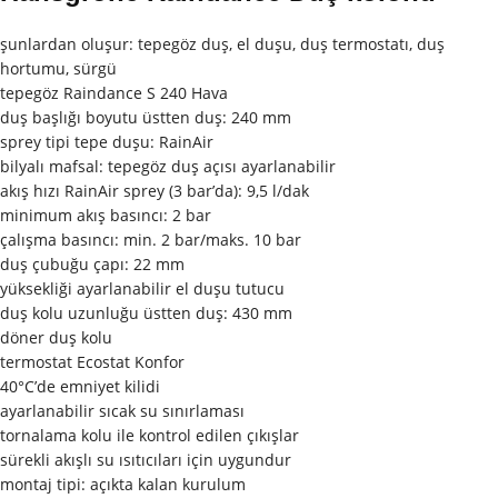
şunlardan oluşur: tepegöz duş, el duşu, duş termostatı, duş
hortumu, sürgü
tepegöz Raindance S 240 Hava
duş başlığı boyutu üstten duş: 240 mm
sprey tipi tepe duşu: RainAir
bilyalı mafsal: tepegöz duş açısı ayarlanabilir
akış hızı RainAir sprey (3 bar’da): 9,5 l/dak
minimum akış basıncı: 2 bar
çalışma basıncı: min. 2 bar/maks. 10 bar
duş çubuğu çapı: 22 mm
yüksekliği ayarlanabilir el duşu tutucu
duş kolu uzunluğu üstten duş: 430 mm
döner duş kolu
termostat Ecostat Konfor
40°C’de emniyet kilidi
ayarlanabilir sıcak su sınırlaması
tornalama kolu ile kontrol edilen çıkışlar
sürekli akışlı su ısıtıcıları için uygundur
montaj tipi: açıkta kalan kurulum