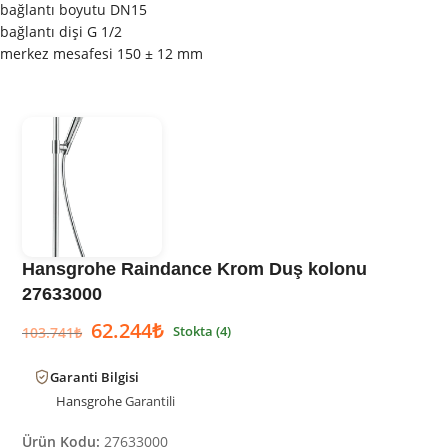
bağlantı boyutu DN15
bağlantı dişi G 1/2
merkez mesafesi 150 ± 12 mm
Hansgrohe Raindance Krom Duş kolonu
27633000
62.244
₺
Stokta (4)
103.741
₺
Garanti Bilgisi
Hansgrohe
Garantili
Ürün Kodu:
27633000