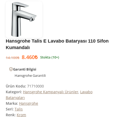
Hansgrohe Talis E Lavabo Bataryası 110 Sifon
Kumandalı
8.460
₺
Stokta (10+)
14.100
₺
Garanti Bilgisi
Hansgrohe
Garantili
Ürün Kodu:
71710000
Kategori:
Hansgrohe Kampanyalı Ürünler
,
Lavabo
Bataryaları
Marka:
Hansgrohe
Seri:
Talis
Renk:
Krom