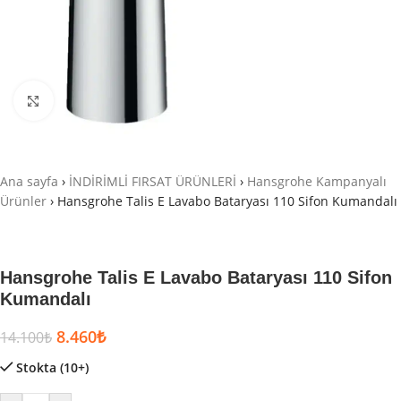
Büyütmek için tıklayın
Ana sayfa
›
İNDİRİMLİ FIRSAT ÜRÜNLERİ
›
Hansgrohe Kampanyalı
Ürünler
›
Hansgrohe Talis E Lavabo Bataryası 110 Sifon Kumandalı
Hansgrohe Talis E Lavabo Bataryası 110 Sifon
Kumandalı
8.460
₺
14.100
₺
Stokta (10+)