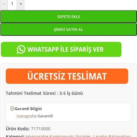
-
+
SEPETE EKLE
ŞIMDI SATIN AL
Tahmini Teslimat Süresi : 3-5 İş Günü
Garanti Bilgisi
Hansgrohe
Garantili
Ürün Kodu:
71710000
Kategori:
Hansgrohe Kampanyalı Ürünler
,
Lavabo Bataryaları