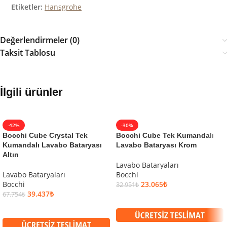
Etiketler:
Hansgrohe
Değerlendirmeler (0)
Taksit Tablosu
İlgili ürünler
-42%
-30%
Bocchi Cube Crystal Tek
Bocchi Cube Tek Kumandalı
Kumandalı Lavabo Bataryası
Lavabo Bataryası Krom
Altın
Lavabo Bataryaları
Lavabo Bataryaları
Bocchi
Bocchi
23.065
₺
32.951
₺
39.437
₺
67.754
₺
SEPETE EKLE
SEPETE EKLE