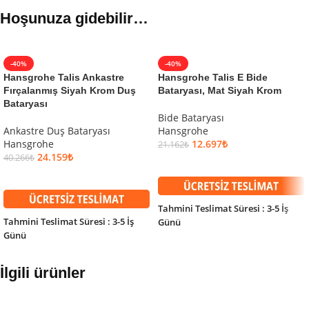
Hoşunuza gidebilir…
-40%
-40%
Hansgrohe Talis Ankastre
Hansgrohe Talis E Bide
Fırçalanmış Siyah Krom Duş
Bataryası, Mat Siyah Krom
Bataryası
Bide Bataryası
Ankastre Duş Bataryası
Hansgrohe
Hansgrohe
12.697
₺
21.162
₺
24.159
₺
40.266
₺
SEPETE EKLE
SEPETE EKLE
Tahmini Teslimat Süresi : 3-5 İş
Tahmini Teslimat Süresi : 3-5 İş
Günü
Günü
İlgili ürünler