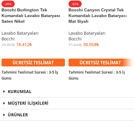
-30%
-42%
Bocchi Burlington Tek
Bocchi Canyon Crystal Tek
Kumandalı Lavabo Bataryası
Kumandalı Lavabo Bataryası
Saten Nikel
Mat Siyah
Lavabo Bataryaları
Lavabo Bataryaları
Bocchi
Bocchi
18.412
₺
30.058
₺
26.303
₺
51.644
₺
SEPETE EKLE
SEPETE EKLE
Tahmini Teslimat Süresi : 3-5 İş
Tahmini Teslimat Süresi : 3-5 İş
Günü
Günü
KURUMSAL
MÜŞTERİ İLİŞKİLERİ
ÜRÜNLER