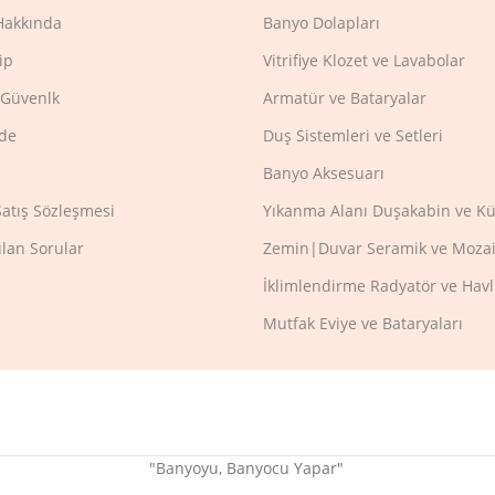
Hakkında
Banyo Dolapları
ip
Vitrifiye Klozet ve Lavabolar
e Güvenlk
Armatür ve Bataryalar
ade
Duş Sistemleri ve Setleri
Banyo Aksesuarı
Satış Sözleşmesi
Yıkanma Alanı Duşakabin ve Kü
ulan Sorular
Zemin|Duvar Seramik ve Mozai
İklimlendirme Radyatör ve Hav
Mutfak Eviye ve Bataryaları
"Banyoyu, Banyocu Yapar"