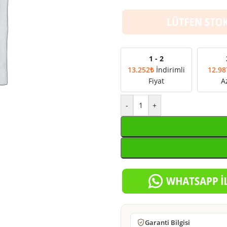
1 - 2
13.252
₺
İndirimli
12.98
Fiyat
A
-
+
Garanti Bilgisi