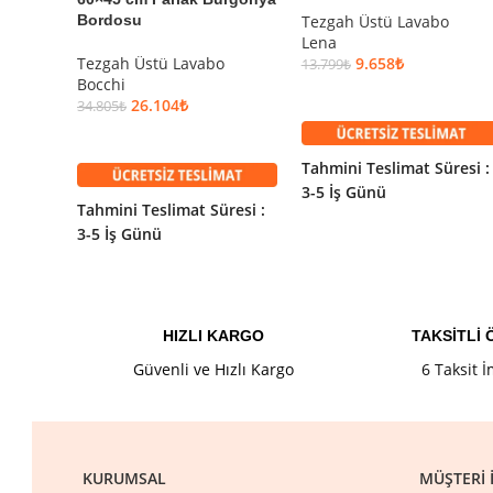
Bordosu
Tezgah Üstü Lavabo
Lena
Tezgah Üstü Lavabo
9.658
₺
13.799
₺
Bocchi
SEPETE EKLE
26.104
₺
34.805
₺
SEPETE EKLE
Tahmini Teslimat Süresi :
3-5 İş Günü
Tahmini Teslimat Süresi :
3-5 İş Günü
HIZLI KARGO
TAKSİTLİ
Güvenli ve Hızlı Kargo
6 Taksit 
KURUMSAL
MÜŞTERI İ