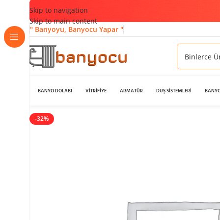
Skip to navigation
Skip to main content
" Banyoyu, Banyocu Yapar "
BANYO DOLABI
VİTRİFİYE
ARMATÜR
DUŞ SİSTEMLERİ
BANYO
-32%