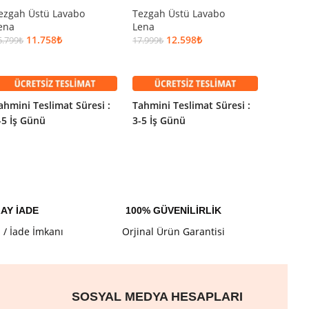
ezgah Üstü Lavabo
Tezgah Üstü Lavabo
Tezgah
ena
Lena
Lena
11.758
₺
12.598
₺
6.799
₺
17.999
₺
10.199
₺
SEPETE EKLE
SEPETE EKLE
SEPET
ahmini Teslimat Süresi :
Tahmini Teslimat Süresi :
Tahmini
-5 İş Günü
3-5 İş Günü
3-5 İş 
AY İADE
100% GÜVENİLİRLİK
l / İade İmkanı
Orjinal Ürün Garantisi
SOSYAL MEDYA HESAPLARI