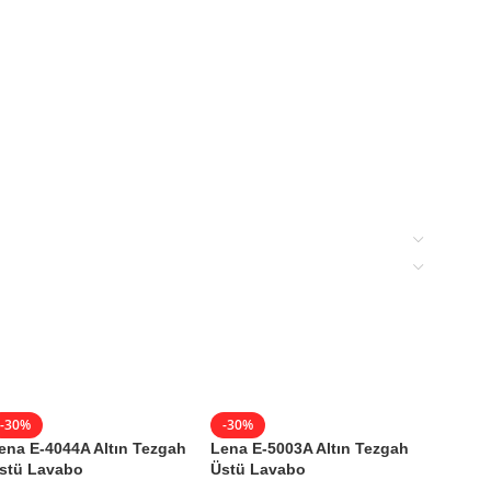
-30%
-30%
-30%
ena E-4044A Altın Tezgah
Lena E-5003A Altın Tezgah
Lena E
stü Lavabo
Üstü Lavabo
Üstü L