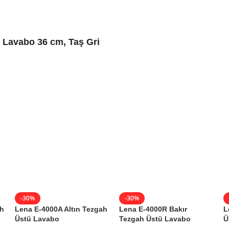
 Lavabo 36 cm, Taş Gri
stü Lavabo
-30%
-30%
ah
Lena E-4000A Altın Tezgah
Lena E-4000R Bakır
L
Üstü Lavabo
Tezgah Üstü Lavabo
Ü