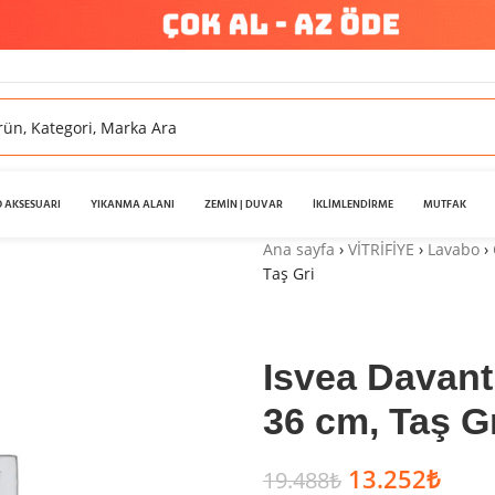
 AKSESUARI
YIKANMA ALANI
ZEMİN | DUVAR
İKLİMLENDİRME
MUTFAK
Ana sayfa
›
VİTRİFİYE
›
Lavabo
›
Taş Gri
Isvea Davant
36 cm, Taş G
13.252
₺
19.488
₺