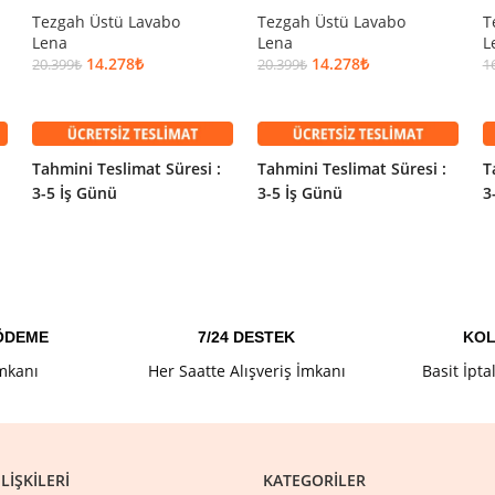
Tezgah Üstü Lavabo
Tezgah Üstü Lavabo
T
Lena
Lena
L
14.278
₺
14.278
₺
20.399
₺
20.399
₺
1
SEPETE EKLE
SEPETE EKLE
Tahmini Teslimat Süresi :
Tahmini Teslimat Süresi :
T
3-5 İş Günü
3-5 İş Günü
3
 ÖDEME
7/24 DESTEK
KOL
İmkanı
Her Saatte Alışveriş İmkanı
Basit İpta
LIŞKILERI
KATEGORILER