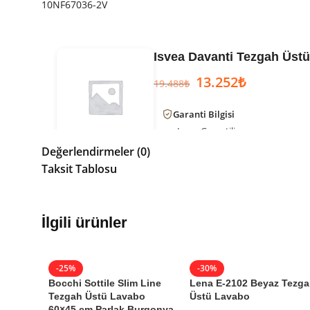
10NF67036-2V
Isvea Davanti Tezgah Üstü
13.252
₺
19.488
₺
Garanti Bilgisi
Isvea
Garantili
Değerlendirmeler (0)
Ürün Kodu:
10NF67036-2V
Taksit Tablosu
Kategori:
Çanak Lavabo
,
Tezgah Ü
Marka:
Isvea
Seri:
Davanti
Renk:
Gri
İlgili ürünler
Ölçü:
36 cm
Etiketler:
isvea
-25%
-30%
Bocchi Sottile Slim Line
Lena E-2102 Beyaz Tezg
Tezgah Üstü Lavabo
Üstü Lavabo
60×45 cm Parlak Burgonya