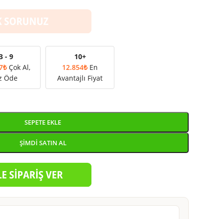
3 - 9
10+
7
₺
Çok Al,
12.854
₺
En
z Öde
Avantajlı Fiyat
SEPETE EKLE
ŞIMDI SATIN AL