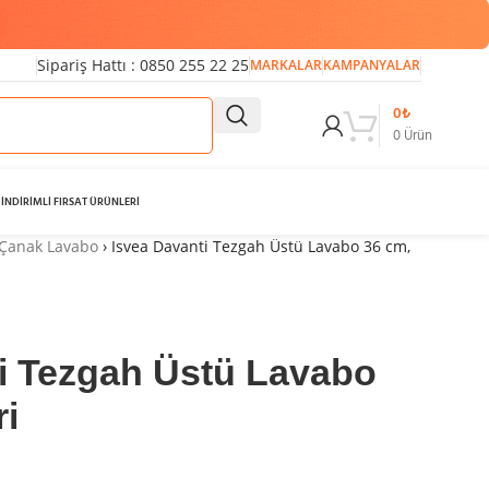
Sipariş Hattı : 0850 255 22 25
MARKALAR
KAMPANYALAR
0
₺
0
Ürün
İNDİRİMLİ FIRSAT ÜRÜNLERİ
Çanak Lavabo
›
Isvea Davanti Tezgah Üstü Lavabo 36 cm,
i Tezgah Üstü Lavabo
ri