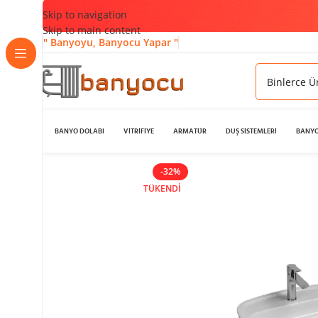
Skip to navigation
Skip to main content
" Banyoyu, Banyocu Yapar "
BANYO DOLABI
VİTRİFİYE
ARMATÜR
DUŞ SİSTEMLERİ
BANYO
-32%
TÜKENDI