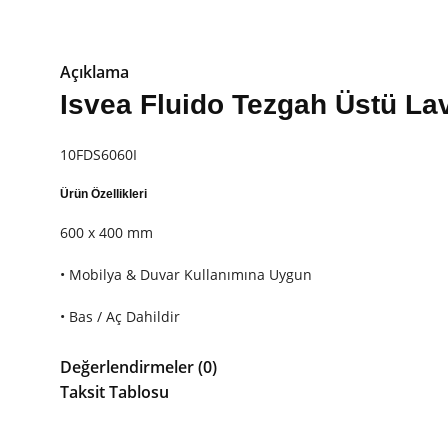
Açıklama
Isvea Fluido Tezgah Üstü La
10FDS6060I
Ürün Özellikleri
600 x 400 mm
• Mobilya & Duvar Kullanımına Uygun
• Bas / Aç Dahildir
• Batarya Delikli
Değerlendirmeler (0)
Taksit Tablosu
Isvea Fluido Tezgah Üstü