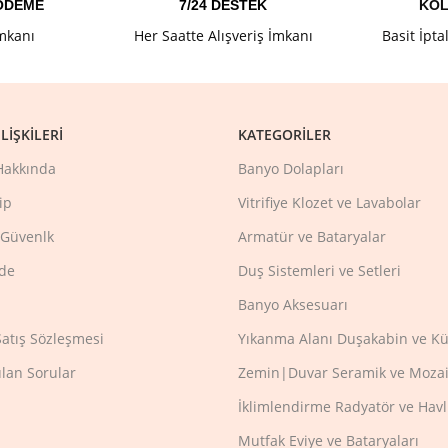
 ÖDEME
7/24 DESTEK
KOL
İmkanı
Her Saatte Alışveriş İmkanı
Basit İpta
LIŞKILERI
KATEGORILER
Hakkında
Banyo Dolapları
ip
Vitrifiye Klozet ve Lavabolar
e Güvenlk
Armatür ve Bataryalar
ade
Duş Sistemleri ve Setleri
Banyo Aksesuarı
Satış Sözleşmesi
Yıkanma Alanı Duşakabin ve Kü
ulan Sorular
Zemin|Duvar Seramik ve Mozai
İklimlendirme Radyatör ve Hav
Mutfak Eviye ve Bataryaları