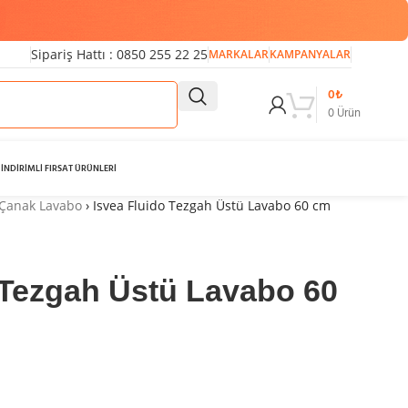
Sipariş Hattı : 0850 255 22 25
MARKALAR
KAMPANYALAR
0
₺
0
Ürün
İNDİRİMLİ FIRSAT ÜRÜNLERİ
Çanak Lavabo
›
Isvea Fluido Tezgah Üstü Lavabo 60 cm
 Tezgah Üstü Lavabo 60