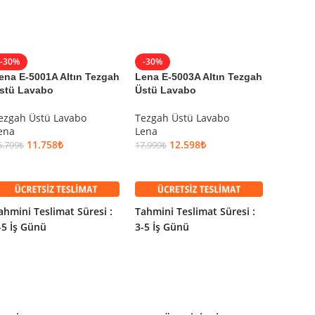
-30%
-30%
-30%
ena E-5001A Altın Tezgah
Lena E-5003A Altın Tezgah
Lena E-
stü Lavabo
Üstü Lavabo
Tezgah
ezgah Üstü Lavabo
Tezgah Üstü Lavabo
Tezgah
ena
Lena
Lena
11.758
₺
12.598
₺
6.799
₺
17.999
₺
17.999
₺
SEPETE EKLE
SEPETE EKLE
SEPET
ahmini Teslimat Süresi :
Tahmini Teslimat Süresi :
Tahmini
-5 İş Günü
3-5 İş Günü
3-5 İş 