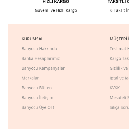
HIZLI KARGO
TAKSİTLİ
Güvenli ve Hızlı Kargo
6 Taksit 
KURUMSAL
MÜŞTERI İ
Banyocu Hakkında
Teslimat 
Banka Hesaplarımız
Kargo Tak
Banyocu Kampanyalar
Gizlilik v
Markalar
İptal ve İ
Banyocu Bülten
KVKK
Banyocu İletişim
Mesafeli 
Banyocu Üye Ol !
Sıkça Sor