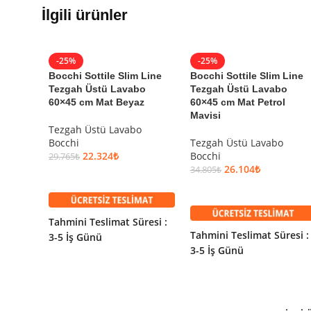
İlgili ürünler
7.156
₺
Stokta yok
10.529
₺
Garanti Bilgisi
-25%
-25%
Isvea
Garantili
Bocchi Sottile Slim Line
Bocchi Sottile Slim Line
Tezgah Üstü Lavabo
Tezgah Üstü Lavabo
Ürün Kodu:
10FDS6060I
60×45 cm Mat Beyaz
60×45 cm Mat Petrol
Kategori:
Çanak Lavabo
,
Tezgah Ü
Mavisi
Marka:
Isvea
Tezgah Üstü Lavabo
Seri:
Fluido
Bocchi
Tezgah Üstü Lavabo
Renk:
Beyaz
22.324
₺
Bocchi
29.765
₺
Ölçü:
60 cm
26.104
₺
34.805
₺
SEPETE EKLE
Etiketler:
isvea
SEPETE EKLE
Tahmini Teslimat Süresi :
Tahmini Teslimat Süresi :
3-5 İş Günü
3-5 İş Günü