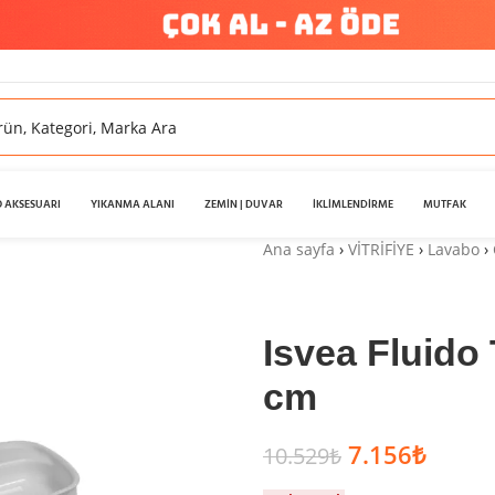
 AKSESUARI
YIKANMA ALANI
ZEMİN | DUVAR
İKLİMLENDİRME
MUTFAK
Ana sayfa
›
VİTRİFİYE
›
Lavabo
›
Isvea Fluido
cm
7.156
₺
10.529
₺