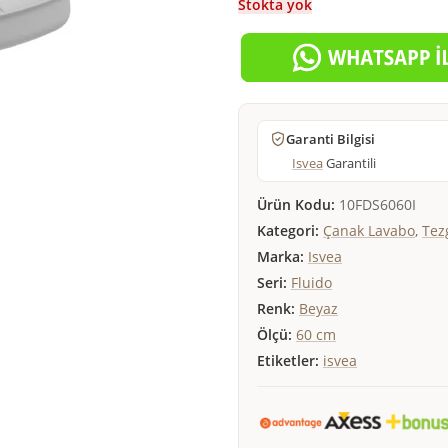
Stokta yok
Garanti Bilgisi
Isvea
Garantili
Ürün Kodu:
10FDS6060I
Kategori:
Çanak Lavabo
,
Tez
Marka:
Isvea
Seri:
Fluido
Renk:
Beyaz
Ölçü:
60 cm
Etiketler:
isvea