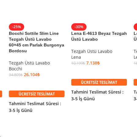
-25%
-30%
Bocchi Sottile Slim Line
Lena E-4613 Beyaz Tezgah
L
Tezgah Üstü Lavabo
Üstü Lavabo
Ü
60×45 cm Parlak Burgonya
stü Lavabo
Bordosu
Tezgah Üstü Lavabo
T
Lena
L
Tezgah Üstü Lavabo
7.138
₺
10.199
₺
1
Bocchi
SEPETE EKLE
26.104
₺
34.805
₺
SEPETE EKLE
Tahmini Teslimat Süresi :
T
3-5 İş Günü
3
Tahmini Teslimat Süresi :
3-5 İş Günü