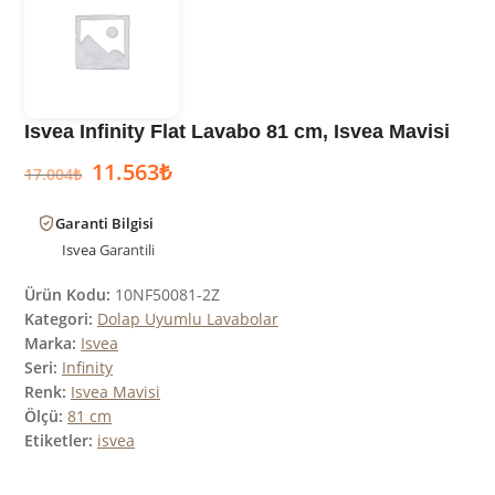
Isvea Infinity Flat Lavabo 81 cm, Isvea Mavisi
11.563
₺
17.004
₺
Garanti Bilgisi
Isvea
Garantili
Ürün Kodu:
10NF50081-2Z
Kategori:
Dolap Uyumlu Lavabolar
Marka:
Isvea
Seri:
Infinity
Renk:
Isvea Mavisi
Ölçü:
81 cm
Etiketler:
isvea