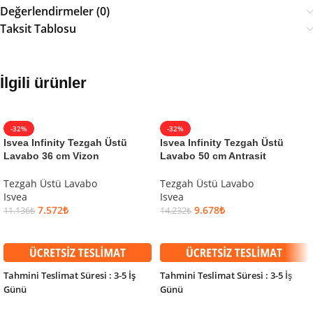
Değerlendirmeler (0)
Taksit Tablosu
İlgili ürünler
-32%
-32%
Isvea Infinity Tezgah Üstü
Isvea Infinity Tezgah Üstü
Lavabo 36 cm Vizon
Lavabo 50 cm Antrasit
Tezgah Üstü Lavabo
Tezgah Üstü Lavabo
Isvea
Isvea
7.572
₺
9.678
₺
11.136
₺
14.232
₺
SEPETE EKLE
SEPETE EKLE
Tahmini Teslimat Süresi : 3-5 İş
Tahmini Teslimat Süresi : 3-5 İş
Günü
Günü