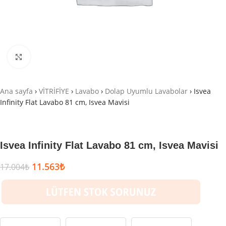
Büyütmek için tıklayın
Ana sayfa
›
VİTRİFİYE
›
Lavabo
›
Dolap Uyumlu Lavabolar
›
Isvea
Infinity Flat Lavabo 81 cm, Isvea Mavisi
Isvea Infinity Flat Lavabo 81 cm, Isvea Mavisi
11.563
₺
17.004
₺