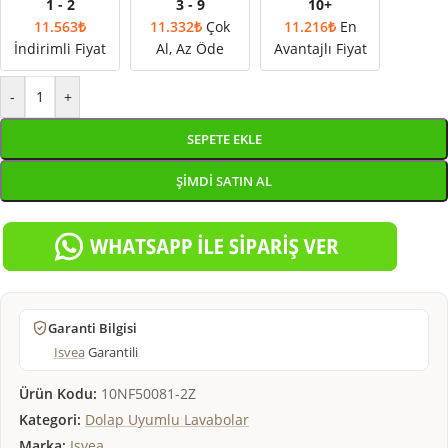
1 - 2
3 - 9
10+
11.563
₺
11.332
₺
Çok
11.216
₺
En
İndirimli Fiyat
Al, Az Öde
Avantajlı Fiyat
-
+
SEPETE EKLE
ŞIMDI SATIN AL
Garanti Bilgisi
Isvea
Garantili
Ürün Kodu:
10NF50081-2Z
Kategori:
Dolap Uyumlu Lavabolar
Marka:
Isvea