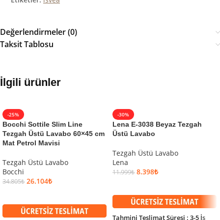
Değerlendirmeler (0)
Taksit Tablosu
İlgili ürünler
-25%
-30%
Bocchi Sottile Slim Line
Lena E-3038 Beyaz Tezgah
Tezgah Üstü Lavabo 60×45 cm
Üstü Lavabo
Mat Petrol Mavisi
Tezgah Üstü Lavabo
Tezgah Üstü Lavabo
Lena
Bocchi
8.398
₺
11.999
₺
26.104
₺
34.805
₺
SEPETE EKLE
SEPETE EKLE
Tahmini Teslimat Süresi : 3-5 İş