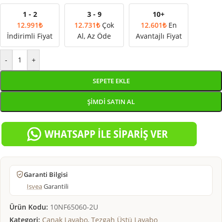
1 - 2
3 - 9
10+
12.991
₺
12.731
₺
Çok
12.601
₺
En
İndirimli Fiyat
Al, Az Öde
Avantajlı Fiyat
-
+
SEPETE EKLE
ŞIMDI SATIN AL
Garanti Bilgisi
Isvea
Garantili
Ürün Kodu:
10NF65060-2U
Kategori:
Çanak Lavabo
,
Tezgah Üstü Lavabo