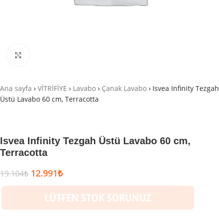
Büyütmek için tıklayın
Ana sayfa
›
VİTRİFİYE
›
Lavabo
›
Çanak Lavabo
›
Isvea Infinity Tezgah
Üstü Lavabo 60 cm, Terracotta
Isvea Infinity Tezgah Üstü Lavabo 60 cm,
Terracotta
12.991
₺
19.104
₺