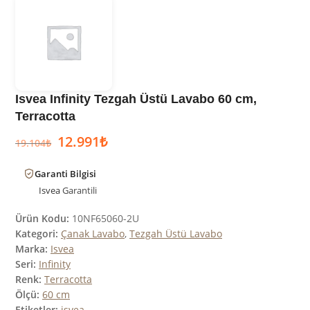
Isvea Infinity Tezgah Üstü Lavabo 60 cm,
Terracotta
12.991
₺
19.104
₺
Garanti Bilgisi
Isvea
Garantili
Ürün Kodu:
10NF65060-2U
Kategori:
Çanak Lavabo
,
Tezgah Üstü Lavabo
Marka:
Isvea
Seri:
Infinity
Renk:
Terracotta
Ölçü:
60 cm
Etiketler:
isvea