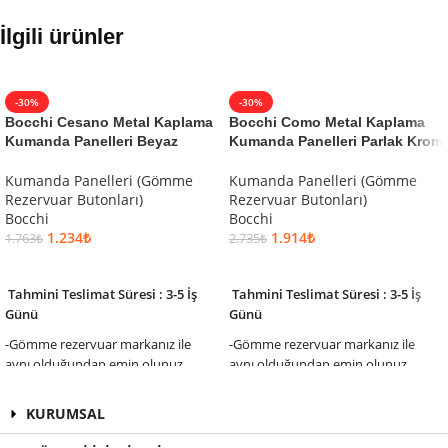
İlgili ürünler
-30%
-30%
Bocchi Cesano Metal Kaplama
Bocchi Como Metal Kaplama
Kumanda Panelleri Beyaz
Kumanda Panelleri Parlak Krom
Kumanda Panelleri (Gömme
Kumanda Panelleri (Gömme
Rezervuar Butonları)
Rezervuar Butonları)
Bocchi
Bocchi
1.234
₺
1.914
₺
1.763
₺
2.735
₺
SEPETE EKLE
SEPETE EKLE
Tahmini Teslimat Süresi : 3-5 İş
Tahmini Teslimat Süresi : 3-5 İş
Günü
Günü
-Gömme rezervuar markanız ile
-Gömme rezervuar markanız ile
aynı olduğundan emin olunuz.
aynı olduğundan emin olunuz.
KURUMSAL