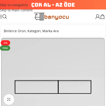
Skip to navigation
Skip to main content
-5%
YENI
Büyütmek için tıklayın