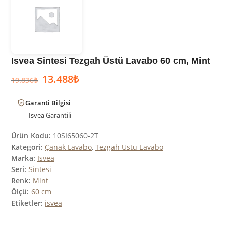
Isvea Sintesi Tezgah Üstü Lavabo 60 cm, Mint
13.488
₺
19.836
₺
Garanti Bilgisi
Isvea
Garantili
Ürün Kodu:
10SI65060-2T
Kategori:
Çanak Lavabo
,
Tezgah Üstü Lavabo
Marka:
Isvea
Seri:
Sintesi
Renk:
Mint
Ölçü:
60 cm
Etiketler:
isvea