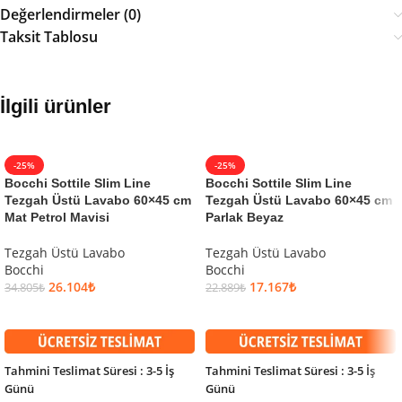
Değerlendirmeler (0)
Taksit Tablosu
İlgili ürünler
-25%
-25%
Bocchi Sottile Slim Line
Bocchi Sottile Slim Line
Tezgah Üstü Lavabo 60×45 cm
Tezgah Üstü Lavabo 60×45 cm
Mat Petrol Mavisi
Parlak Beyaz
Tezgah Üstü Lavabo
Tezgah Üstü Lavabo
Bocchi
Bocchi
26.104
₺
17.167
₺
34.805
₺
22.889
₺
SEPETE EKLE
SEPETE EKLE
Tahmini Teslimat Süresi : 3-5 İş
Tahmini Teslimat Süresi : 3-5 İş
Günü
Günü