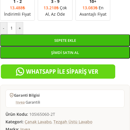
1 - 2
3 - 9
10+
13.488
₺
13.218
₺
Çok
13.083
₺
En
İndirimli Fiyat
Al, Az Öde
Avantajlı Fiyat
-
+
SEPETE EKLE
ŞIMDI SATIN AL
Garanti Bilgisi
Isvea
Garantili
Ürün Kodu:
10SI65060-2T
Kategori:
Çanak Lavabo
,
Tezgah Üstü Lavabo
Marka:
Isvea