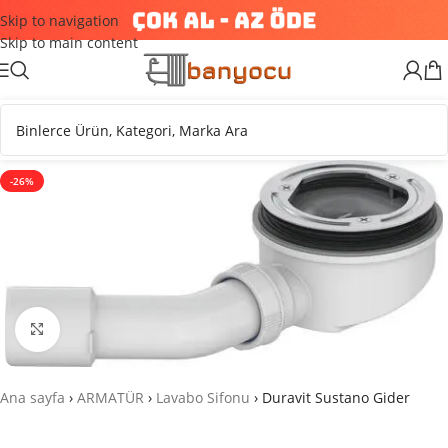
Skip to navigation
Skip to main content
-26%
Büyütmek için tıklayın
Ana sayfa
›
ARMATÜR
›
Lavabo Sifonu
›
Duravit Sustano Gider