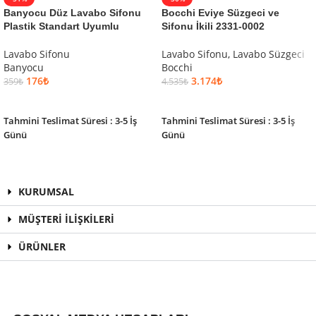
Banyocu Düz Lavabo Sifonu
Bocchi Eviye Süzgeci ve
Plastik Standart Uyumlu
Sifonu İkili 2331-0002
Lavabo Sifonu
Lavabo Sifonu
,
Lavabo Süzgeci
Banyocu
Bocchi
176
₺
3.174
₺
359
₺
4.535
₺
SEPETE EKLE
SEPETE EKLE
Tahmini Teslimat Süresi : 3-5 İş
Tahmini Teslimat Süresi : 3-5 İş
Günü
Günü
KURUMSAL
MÜŞTERİ İLİŞKİLERİ
ÜRÜNLER