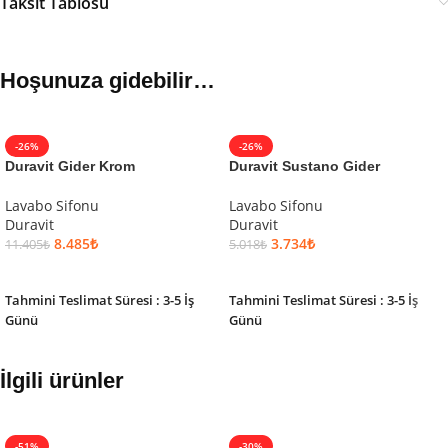
Taksit Tablosu
Hoşunuza gidebilir…
-26%
-26%
Duravit Gider Krom
Duravit Sustano Gider
Lavabo Sifonu
Lavabo Sifonu
Duravit
Duravit
8.485
₺
3.734
₺
11.405
₺
5.018
₺
SEPETE EKLE
SEPETE EKLE
Tahmini Teslimat Süresi : 3-5 İş
Tahmini Teslimat Süresi : 3-5 İş
Günü
Günü
İlgili ürünler
-51%
-30%