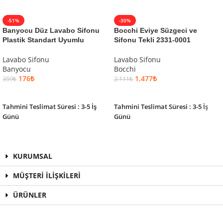
-51%
-30%
Banyocu Düz Lavabo Sifonu
Bocchi Eviye Süzgeci ve
Plastik Standart Uyumlu
Sifonu Tekli 2331-0001
Lavabo Sifonu
Lavabo Sifonu
Banyocu
Bocchi
176
₺
1.477
₺
359
₺
2.111
₺
SEPETE EKLE
SEPETE EKLE
Tahmini Teslimat Süresi : 3-5 İş
Tahmini Teslimat Süresi : 3-5 İş
Günü
Günü
KURUMSAL
MÜŞTERİ İLİŞKİLERİ
ÜRÜNLER