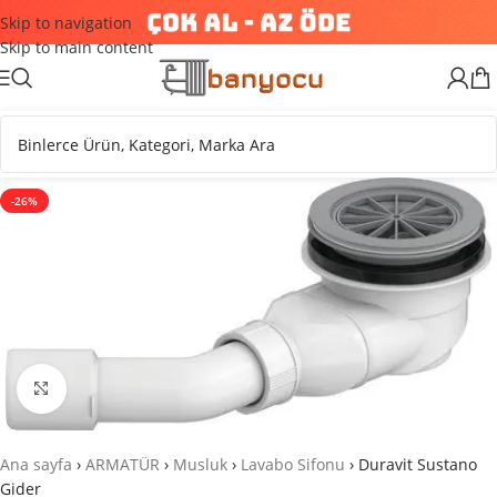
Skip to navigation
Skip to main content
-26%
Büyütmek için tıklayın
Ana sayfa
›
ARMATÜR
›
Musluk
›
Lavabo Sifonu
›
Duravit Sustano
Gider