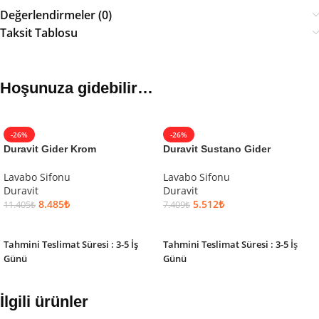
Değerlendirmeler (0)
Taksit Tablosu
Hoşunuza gidebilir…
-26%
-26%
Duravit Gider Krom
Duravit Sustano Gider
Lavabo Sifonu
Lavabo Sifonu
Duravit
Duravit
8.485
₺
5.512
₺
11.405
₺
7.409
₺
SEPETE EKLE
SEPETE EKLE
Tahmini Teslimat Süresi : 3-5 İş
Tahmini Teslimat Süresi : 3-5 İş
Günü
Günü
İlgili ürünler