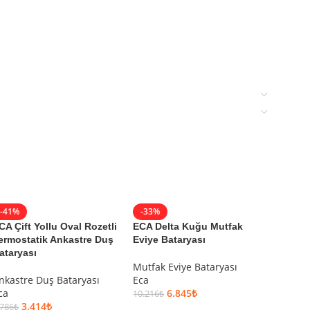
-41%
-33%
-41%
CA Çift Yollu Oval Rozetli
ECA Delta Kuğu Mutfak
ECA Fil
ermostatik Ankastre Duş
Eviye Bataryası
ataryası
Ara Mu
Mutfak Eviye Bataryası
Eca
nkastre Duş Bataryası
Eca
58
997
₺
ca
6.845
₺
10.216
₺
SEPET
3.414
₺
.786
₺