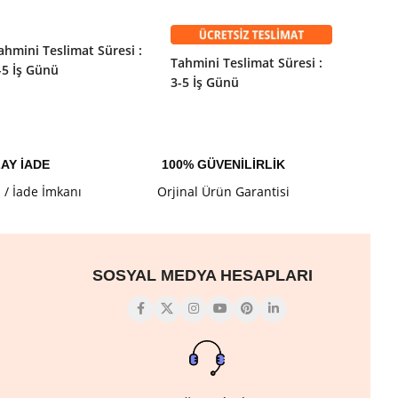
SEPETE EKLE
Tahmini
SEPETE EKLE
3-5 İş 
ahmini Teslimat Süresi :
Tahmini Teslimat Süresi :
-5 İş Günü
3-5 İş Günü
AY İADE
100% GÜVENİLİRLİK
l / İade İmkanı
Orjinal Ürün Garantisi
SOSYAL MEDYA HESAPLARI