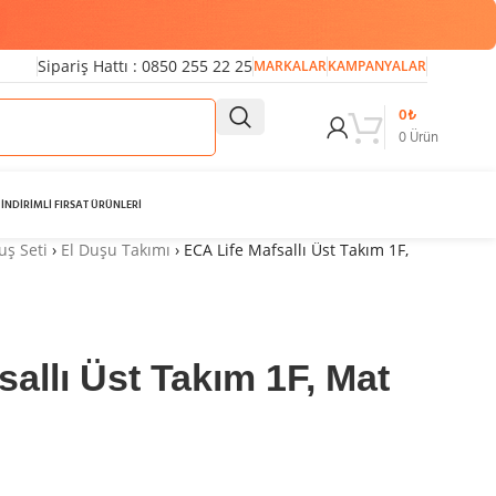
Sipariş Hattı : 0850 255 22 25
MARKALAR
KAMPANYALAR
0
₺
0
Ürün
İNDİRİMLİ FIRSAT ÜRÜNLERİ
uş Seti
›
El Duşu Takımı
›
ECA Life Mafsallı Üst Takım 1F,
allı Üst Takım 1F, Mat