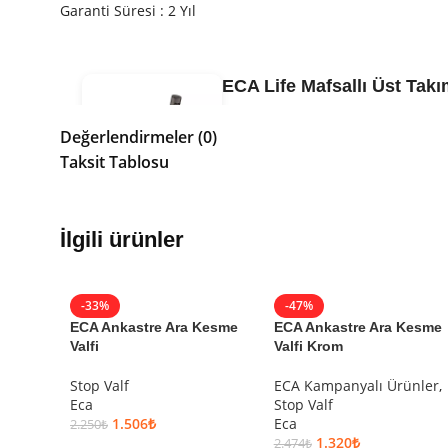
Garanti Süresi : 2 Yıl
ECA Life Mafsallı Üst Takı
3.792
₺
6.427
₺
Değerlendirmeler (0)
Taksit Tablosu
Garanti Bilgisi
Eca
Garantili
Ürün Kodu:
102117778C5
İlgili ürünler
Kategori:
El Duşu Takımı
Marka:
Eca
Seri:
Life
-33%
-47%
Renk:
Mat Antrasit
ECA Ankastre Ara Kesme
ECA Ankastre Ara Kesme
Etiketler:
eca
Valfi
Valfi Krom
Stop Valf
ECA Kampanyalı Ürünler
,
Eca
Stop Valf
1.506
₺
Eca
2.250
₺
1.320
₺
2.474
₺