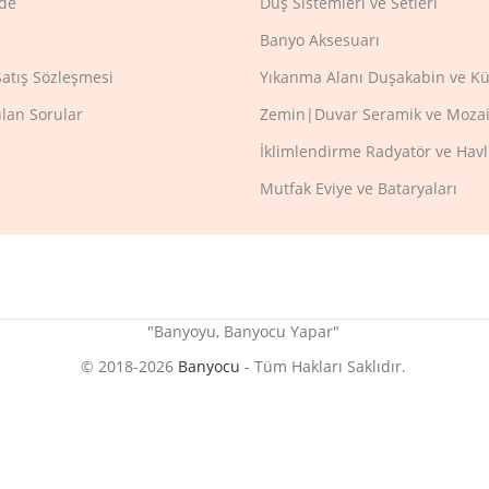
ade
Duş Sistemleri ve Setleri
Banyo Aksesuarı
Satış Sözleşmesi
Yıkanma Alanı Duşakabin ve Kü
ulan Sorular
Zemin|Duvar Seramik ve Mozai
İklimlendirme Radyatör ve Hav
Mutfak Eviye ve Bataryaları
"Banyoyu, Banyocu Yapar"
© 2018-2026
Banyocu
- Tüm Hakları Saklıdır.