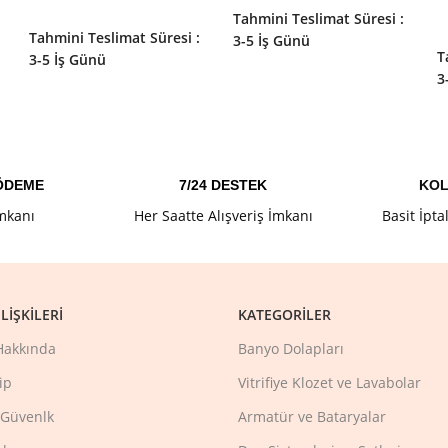
SEPETE EKLE
Tahmini Teslimat Süresi :
Tahmini Teslimat Süresi :
3-5 İş Günü
T
3-5 İş Günü
3
 ÖDEME
7/24 DESTEK
KOL
İmkanı
Her Saatte Alışveriş İmkanı
Basit İpta
LIŞKILERI
KATEGORILER
Hakkında
Banyo Dolapları
ip
Vitrifiye Klozet ve Lavabolar
e Güvenlk
Armatür ve Bataryalar