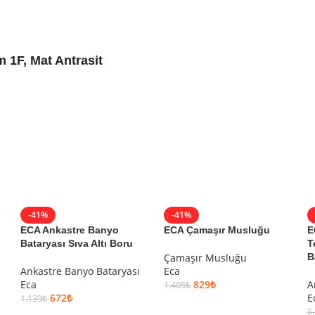
m 1F, Mat Antrasit
-41%
-41%
ECA Ankastre Banyo
ECA Çamaşır Musluğu
E
Bataryası Sıva Altı Boru
T
Çamaşır Musluğu
B
Ankastre Banyo Bataryası
Eca
Eca
829
₺
A
1.405
₺
672
₺
E
1.139
₺
SEPETE EKLE
5