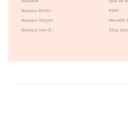
Markalar
İptal ve İ
Banyocu Bülten
KVKK
Banyocu İletişim
Mesafeli 
Banyocu Üye Ol !
Sıkça Sor