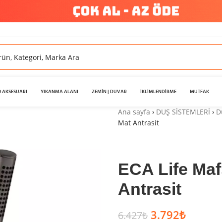
 AKSESUARI
YIKANMA ALANI
ZEMİN | DUVAR
İKLİMLENDİRME
MUTFAK
Ana sayfa
›
DUŞ SİSTEMLERİ
›
D
Mat Antrasit
ECA Life Mafs
Antrasit
3.792
₺
6.427
₺