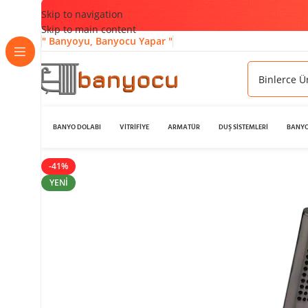
Skip to navigation
Skip to main content
" Banyoyu, Banyocu Yapar "
BANYO DOLABI
VİTRİFİYE
ARMATÜR
DUŞ SİSTEMLERİ
BANYO
-41%
YENI