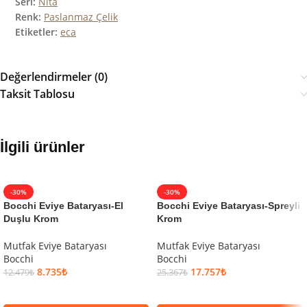
Seri:
Nita
Renk:
Paslanmaz Çelik
Etiketler:
eca
Değerlendirmeler (0)
Taksit Tablosu
İlgili ürünler
-30%
-30%
Bocchi Eviye Bataryası-El
Bocchi Eviye Bataryası-Spreyli
Duşlu Krom
Krom
Mutfak Eviye Bataryası
Mutfak Eviye Bataryası
Bocchi
Bocchi
8.735
₺
17.757
₺
12.479
₺
25.367
₺
SEPETE EKLE
SEPETE EKLE