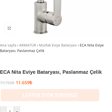
Büyütmek için tıklayın
Ana sayfa
›
ARMATÜR
›
Mutfak Eviye Bataryası
›
ECA Nita Eviye
Bataryası, Paslanmaz Çelik
ECA Nita Eviye Bataryası, Paslanmaz Çelik
11.659
₺
19.760
₺
-
+