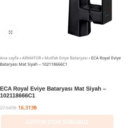
Büyütmek için tıklayın
Ana sayfa
›
ARMATÜR
›
Mutfak Eviye Bataryası
›
ECA Royal Eviye
Bataryası Mat Siyah – 102118666C1
ECA Royal Eviye Bataryası Mat Siyah –
102118666C1
16.313
₺
27.649
₺