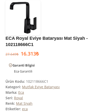
ECA Royal Eviye Bataryası Mat Siyah -
102118666C1
16.313
₺
27.649
₺
Garanti Bilgisi
Eca
Garantili
Ürün Kodu:
102118666C1
Kategori:
Mutfak Eviye Bataryası
Marka:
Eca
Seri:
Royal
Renk:
Mat Siyah
Etiketler:
eca