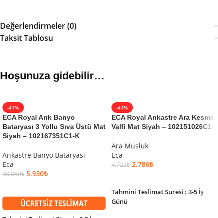
Değerlendirmeler (0)
Taksit Tablosu
Hoşunuza gidebilir…
-41%
-41%
ECA Royal Ank Banyo
ECA Royal Ankastre Ara Kesme
Bataryası 3 Yollu Sıva Üstü Mat
Valfi Mat Siyah – 102151026C1
Siyah – 102167351C1-K
Ara Musluk
Ankastre Banyo Bataryası
Eca
Eca
2.786
₺
4.722
₺
5.930
₺
10.050
₺
SEPETE EKLE
SEPETE EKLE
Tahmini Teslimat Süresi : 3-5 İş
Günü