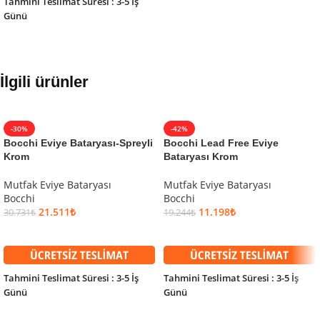
Tahmini Teslimat Süresi : 3-5 İş
Günü
İlgili ürünler
-30%
-42%
Bocchi Eviye Bataryası-Spreyli
Bocchi Lead Free Eviye
Krom
Bataryası Krom
Mutfak Eviye Bataryası
Mutfak Eviye Bataryası
Bocchi
Bocchi
21.511
₺
11.198
₺
30.731
₺
19.244
₺
SEPETE EKLE
SEPETE EKLE
Tahmini Teslimat Süresi : 3-5 İş
Tahmini Teslimat Süresi : 3-5 İş
Günü
Günü