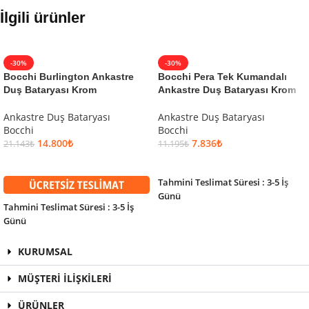
İlgili ürünler
-30%
-30%
Bocchi Burlington Ankastre
Bocchi Pera Tek Kumandalı
Duş Bataryası Krom
Ankastre Duş Bataryası Krom
Ankastre Duş Bataryası
Ankastre Duş Bataryası
Bocchi
Bocchi
14.800
₺
7.836
₺
21.143
₺
11.195
₺
SEPETE EKLE
SEPETE EKLE
Tahmini Teslimat Süresi : 3-5 İş
Günü
Tahmini Teslimat Süresi : 3-5 İş
Günü
KURUMSAL
MÜŞTERİ İLİŞKİLERİ
ÜRÜNLER