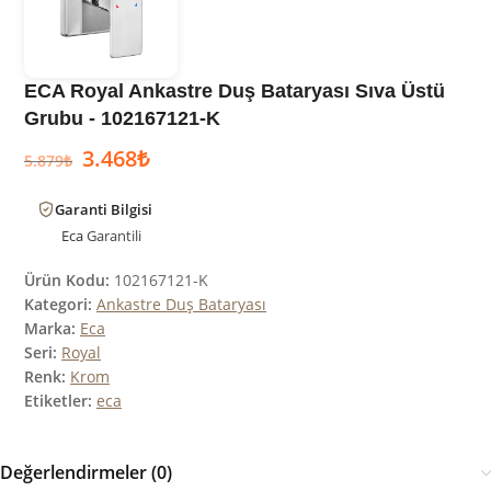
ECA Royal Ankastre Duş Bataryası Sıva Üstü
Grubu - 102167121-K
3.468
₺
5.879
₺
Garanti Bilgisi
Eca
Garantili
Ürün Kodu:
102167121-K
Kategori:
Ankastre Duş Bataryası
Marka:
Eca
Seri:
Royal
Renk:
Krom
Etiketler:
eca
Değerlendirmeler (0)