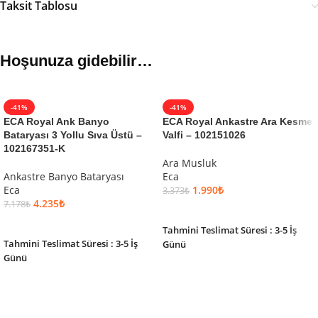
Taksit Tablosu
Hoşunuza gidebilir…
-41%
-41%
ECA Royal Ank Banyo
ECA Royal Ankastre Ara Kesme
Bataryası 3 Yollu Sıva Üstü –
Valfi – 102151026
102167351-K
Ara Musluk
Ankastre Banyo Bataryası
Eca
Eca
1.990
₺
3.373
₺
4.235
₺
7.178
₺
SEPETE EKLE
SEPETE EKLE
Tahmini Teslimat Süresi : 3-5 İş
Tahmini Teslimat Süresi : 3-5 İş
Günü
Günü