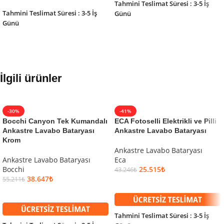
Tahmini Teslimat Süresi : 3-5 İş
Tahmini Teslimat Süresi : 3-5 İş
Günü
Günü
İlgili ürünler
-30%
-41%
Bocchi Canyon Tek Kumandalı
ECA Fotoselli Elektrikli ve Pilli
Ankastre Lavabo Bataryası
Ankastre Lavabo Bataryası
Krom
Ankastre Lavabo Bataryası
Ankastre Lavabo Bataryası
Eca
Bocchi
25.515
₺
43.246
₺
38.647
₺
55.211
₺
SEPETE EKLE
SEPETE EKLE
Tahmini Teslimat Süresi : 3-5 İş