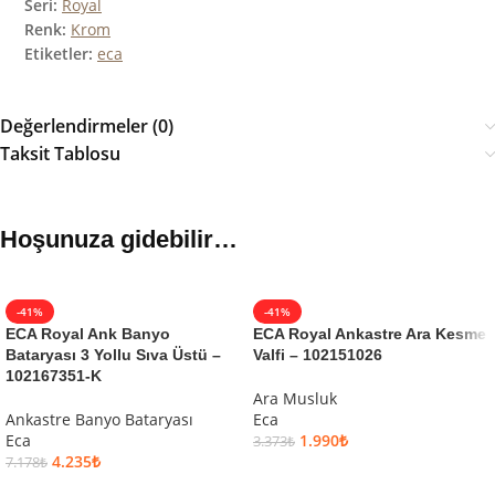
Seri:
Royal
Renk:
Krom
Etiketler:
eca
Değerlendirmeler (0)
Taksit Tablosu
Hoşunuza gidebilir…
-41%
-41%
ECA Royal Ank Banyo
ECA Royal Ankastre Ara Kesme
Bataryası 3 Yollu Sıva Üstü –
Valfi – 102151026
102167351-K
Ara Musluk
Ankastre Banyo Bataryası
Eca
Eca
1.990
₺
3.373
₺
4.235
₺
7.178
₺
SEPETE EKLE
SEPETE EKLE