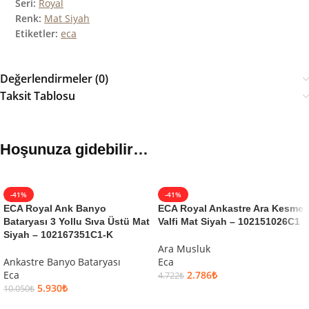
Seri:
Royal
Renk:
Mat Siyah
Etiketler:
eca
Değerlendirmeler (0)
Taksit Tablosu
Hoşunuza gidebilir…
-41%
-41%
ECA Royal Ank Banyo
ECA Royal Ankastre Ara Kesme
Bataryası 3 Yollu Sıva Üstü Mat
Valfi Mat Siyah – 102151026C1
Siyah – 102167351C1-K
Ara Musluk
Ankastre Banyo Bataryası
Eca
Eca
2.786
₺
4.722
₺
5.930
₺
10.050
₺
SEPETE EKLE
SEPETE EKLE