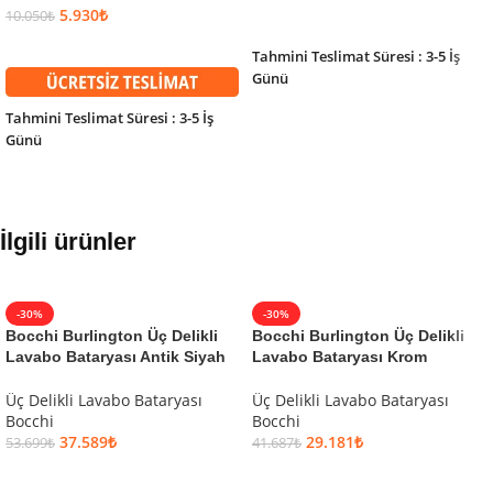
5.930
₺
10.050
₺
SEPETE EKLE
SEPETE EKLE
Tahmini Teslimat Süresi : 3-5 İş
Günü
Tahmini Teslimat Süresi : 3-5 İş
Günü
İlgili ürünler
-30%
-30%
Bocchi Burlington Üç Delikli
Bocchi Burlington Üç Delikli
Lavabo Bataryası Antik Siyah
Lavabo Bataryası Krom
Üç Delikli Lavabo Bataryası
Üç Delikli Lavabo Bataryası
Bocchi
Bocchi
37.589
₺
29.181
₺
53.699
₺
41.687
₺
SEPETE EKLE
SEPETE EKLE