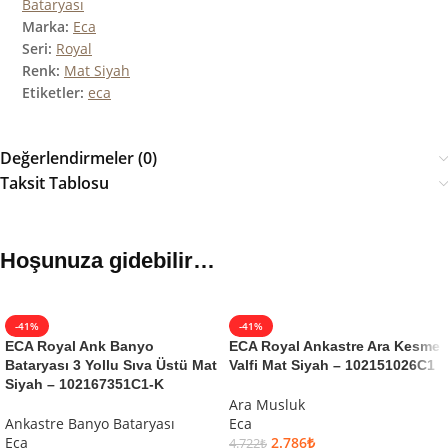
Bataryası
Marka:
Eca
Seri:
Royal
Renk:
Mat Siyah
Etiketler:
eca
Değerlendirmeler (0)
Taksit Tablosu
Hoşunuza gidebilir…
-41%
-41%
ECA Royal Ank Banyo
ECA Royal Ankastre Ara Kesme
Bataryası 3 Yollu Sıva Üstü Mat
Valfi Mat Siyah – 102151026C1
Siyah – 102167351C1-K
Ara Musluk
Ankastre Banyo Bataryası
Eca
Eca
2.786
₺
4.722
₺