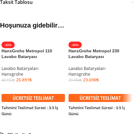
Taksit Tablosu
Hoşunuza gidebilir…
-40%
-40%
HansGrohe Metropol 110
HansGrohe Metropol 230
Lavabo Bataryası
Lavabo Bataryası
Lavabo Bataryaları
Lavabo Bataryaları
Hansgrohe
Hansgrohe
25.891
₺
23.690
₺
43.152
₺
39.484
₺
SEPETE EKLE
SEPETE EKLE
Tahmini Teslimat Süresi : 3-5 İş
Tahmini Teslimat Süresi : 3-5 İş
Günü
Günü