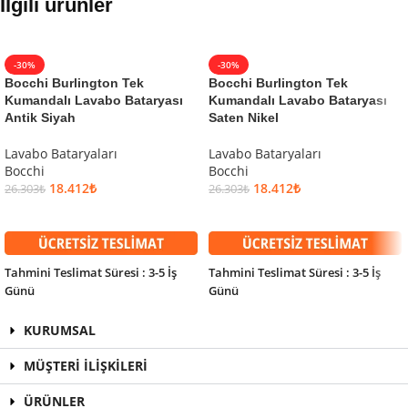
İlgili ürünler
-30%
-30%
Bocchi Burlington Tek
Bocchi Burlington Tek
Kumandalı Lavabo Bataryası
Kumandalı Lavabo Bataryası
Antik Siyah
Saten Nikel
Lavabo Bataryaları
Lavabo Bataryaları
Bocchi
Bocchi
18.412
₺
18.412
₺
26.303
₺
26.303
₺
SEPETE EKLE
SEPETE EKLE
Tahmini Teslimat Süresi : 3-5 İş
Tahmini Teslimat Süresi : 3-5 İş
Günü
Günü
KURUMSAL
MÜŞTERİ İLİŞKİLERİ
ÜRÜNLER