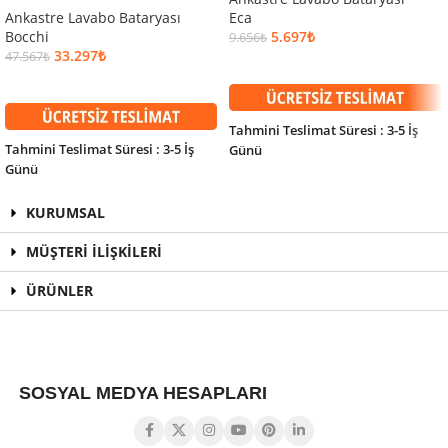
Ankastre Lavabo Bataryası
Eca
Bocchi
5.697
₺
9.656
₺
33.297
₺
47.567
₺
SEPETE EKLE
SEPETE EKLE
Tahmini Teslimat Süresi : 3-5 İş
Tahmini Teslimat Süresi : 3-5 İş
Günü
Günü
KURUMSAL
MÜŞTERİ İLİŞKİLERİ
ÜRÜNLER
SOSYAL MEDYA HESAPLARI