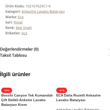
Ürün Kodu:
102167629C1-K
Kategori:
Ankastre Lavabo Bataryası
Marka:
Eca
Seri:
Royal
Renk:
Mat Siyah
Etiketler:
eca
Değerlendirmeler (0)
Taksit Tablosu
İlgili ürünler
-30%
-41%
Bocchi Canyon Tek Kumandalı
ECA Dalia Rozetli Ankastre
Çift Delikli Ankstre Lavabo
Lavabo Bataryası
Bataryası Krom
Ankastre Lavabo Bataryası