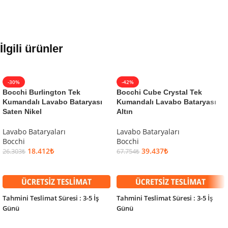
İlgili ürünler
-30%
-42%
Bocchi Burlington Tek
Bocchi Cube Crystal Tek
Kumandalı Lavabo Bataryası
Kumandalı Lavabo Bataryası
Saten Nikel
Altın
Lavabo Bataryaları
Lavabo Bataryaları
Bocchi
Bocchi
18.412
₺
39.437
₺
26.303
₺
67.754
₺
SEPETE EKLE
SEPETE EKLE
Tahmini Teslimat Süresi : 3-5 İş
Tahmini Teslimat Süresi : 3-5 İş
Günü
Günü