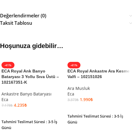
Değerlendirmeler (0)
Taksit Tablosu
Hoşunuza gidebilir…
-41%
-41%
ECA Royal Ank Banyo
ECA Royal Ankastre Ara Kesme
Bataryası 3 Yollu Sıva Üstü –
Valfi – 102151026
102167351-K
Ara Musluk
Ankastre Banyo Bataryası
Eca
Eca
1.990
₺
3.373
₺
4.235
₺
7.178
₺
SEPETE EKLE
SEPETE EKLE
Tahmini Teslimat Süresi : 3-5 İş
Tahmini Teslimat Süresi : 3-5 İş
Günü
Günü