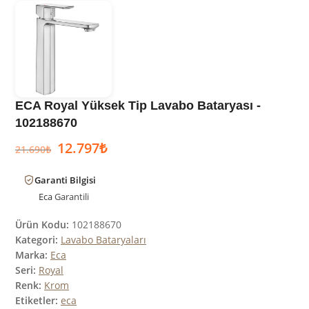
ECA Royal Yüksek Tip Lavabo Bataryası -
102188670
12.797
₺
21.690
₺
Garanti Bilgisi
Eca
Garantili
Ürün Kodu:
102188670
Kategori:
Lavabo Bataryaları
Marka:
Eca
Seri:
Royal
Renk:
Krom
Etiketler:
eca